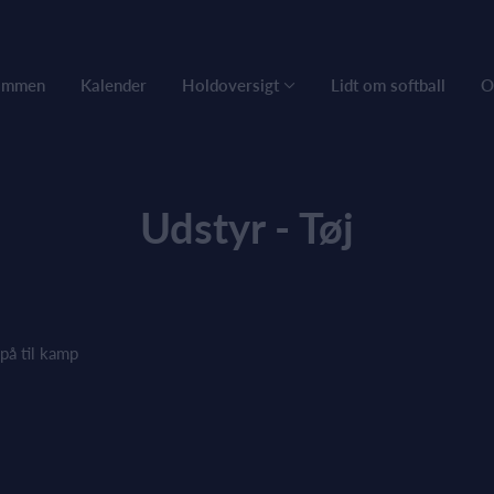
ommen
Kalender
Holdoversigt
Lidt om softball
O
Udstyr - Tøj
på til kamp