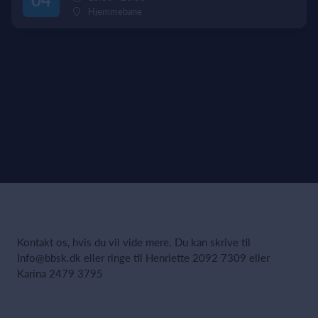
Hjemmebane
Kontakt os, hvis du vil vide mere. Du kan skrive til
Info@bbsk.dk eller ringe til Henriette 2092 7309 eller
Karina 2479 3795